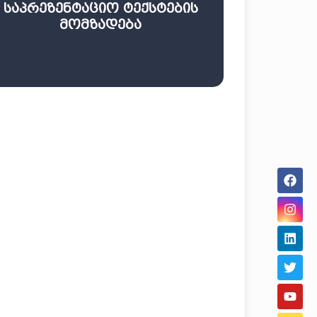
საპრეზენტაციო ტექსტების
ტექსტების მომზადება
მომზადება
და საპრეზენტაციო
ქოფირაითინგი, ბლოგები